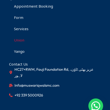
Appointment Booking
Form
Services
Union
Yango
Contact Us
HC27+RWM, Fauji Foundation Rd, عزیز بھٹی ٹاؤن،
لاہور
Info@muswariqwalsmc.com
+92 339 5000926